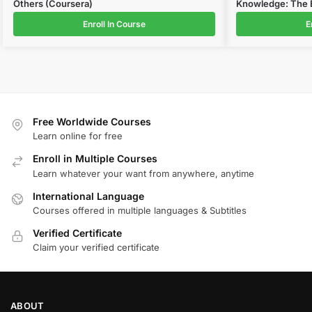
Others (Coursera)
Knowledge: The E
Enroll In Course
E
Free Worldwide Courses
Learn online for free
Enroll in Multiple Courses
Learn whatever your want from anywhere, anytime
International Language
Courses offered in multiple languages & Subtitles
Verified Certificate
Claim your verified certificate
ABOUT