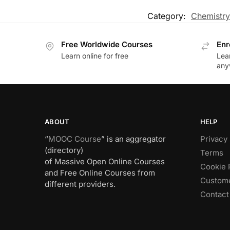
Category:
Chemistry
Free Worldwide Courses
Enr
Learn online for free
Lea
any
ABOUT
HELP
“
MOOC Course
” is an aggregator
Privacy 
(directory)
Terms
of Massive Open Online Courses
Cookie 
and Free Online Courses from
Custome
different providers.
Contact