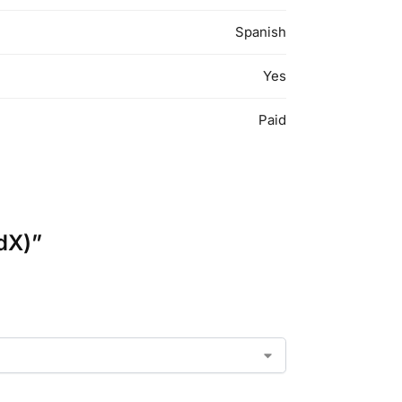
Spanish
Yes
Paid
edX)”