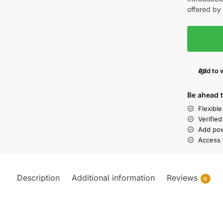
offered by 
Add to w
Be ahead 
Flexibl
Verified
Add pow
Access 
Description
Additional information
Reviews
0