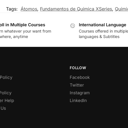
Tags:
Átomos
,
Fundamentos de Química XSeries
,
Quími
oll in Multiple Courses
International Language
rn whatever your want from
Courses offered in multipl
where, anytime
languages & Subtitles
FOLLOW
Policy
Facebook
Twitter
Policy
Instagram
r Help
LinkedIn
 Us