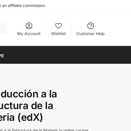
an affiliate commission.
My Account
Wishlist
Customer Help
og
oducción a la
uctura de la
ria (edX)
n a la Estructura de la Materia is online course